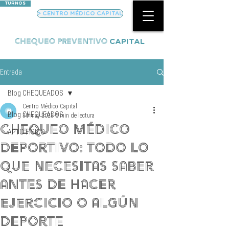
TURNOS
> CENTRO MÉDICO CAPITAL
CHEQUEO PREVENTIVO
CAPITAL
Entrada
Blog CHEQUEADOS
Centro Médico Capital
Blog CHEQUEADOS
30 may 2023
5 min de lectura
Chequeo médico
APTO FÍSICO
Deportivo: Todo lo
que necesitas saber
antes de hacer
ejercicio o algún
deporte