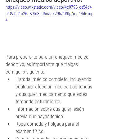
https://video.wixstatic.com/video/4c9798_ce54b4
c48a054c26a89fd3bd6caa729b/480p/mp4/file.mp
4
Para prepararte para un chequeo médico 
deportivo, es importante que traigas 
contigo lo siguiente:
Historial médico completo, incluyendo 
cualquier afección médica que tengas 
y cualquier medicamento que estés 
tomando actualmente.
Información sobre cualquier lesión 
previa que hayas tenido.
Ropa cómoda y holgada para el 
examen físico.
Zapatos cómodos y apropiados para 