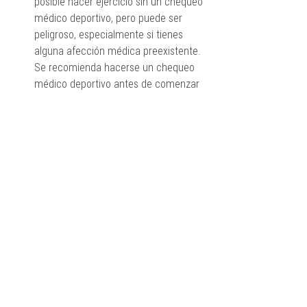
posible hacer ejercicio sin un chequeo 
médico deportivo, pero puede ser 
peligroso, especialmente si tienes 
alguna afección médica preexistente. 
Se recomienda hacerse un chequeo 
médico deportivo antes de comenzar 
una rutina de ejercicio.
¿Con qué frecuencia debo hacerme 
un chequeo médico deportivo? 
La 
frecuencia con la que debes hacer un 
chequeo médico deportivo depende 
de varios factores, incluyendo tu edad, 
tu historial médico y tus objetivos de 
ejercicio. Por lo general, se 
recomienda al menos una vez al año.
¿Dónde puedo hacerme un chequeo 
médico deportivo? Puedes hacerte un 
chequeo médico deportivo en una 
clínica médica, un centro de atención 